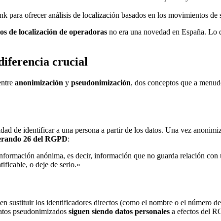
 para ofrecer análisis de localización basados en los movimientos de
os de localización de operadoras
no era una novedad en España. Lo qu
iferencia crucial
entre
anonimización
y
pseudonimización
, dos conceptos que a menudo
idad de identificar a una persona a partir de los datos. Una vez anonimiz
erando 26 del RGPD
:
nformación anónima, es decir, información que no guarda relación con una
ificable, o deje de serlo.»
 en sustituir los identificadores directos (como el nombre o el número d
 datos pseudonimizados
siguen siendo datos personales
a efectos del RG