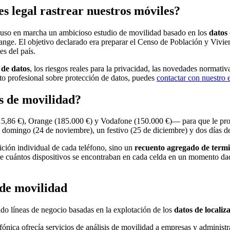
s legal rastrear nuestros móviles?
uso en marcha un ambicioso estudio de movilidad basado en los
datos 
nge. El objetivo declarado era preparar el Censo de Población y Vivie
es del país.
 de datos
, los riesgos reales para la privacidad, las novedades normat
nto profesional sobre protección de datos, puedes
contactar con nuestro 
s de movilidad?
615,86 €), Orange (185.000 €) y Vodafone (150.000 €)— para que le pr
n domingo (24 de noviembre), un festivo (25 de diciembre) y dos días de
ición individual de cada teléfono, sino un
recuento agregado de termi
obre cuántos dispositivos se encontraban en cada celda en un momento dad
de movilidad
ado líneas de negocio basadas en la explotación de los
datos de localiz
efónica ofrecía servicios de análisis de movilidad a empresas y adminis